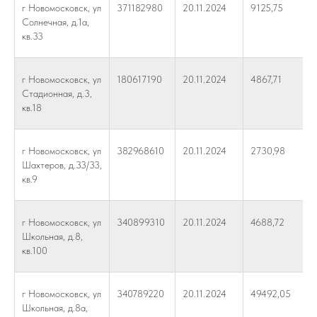
г Новомосковск, ул
371182980
20.11.2024
9125,75
Солнечная, д.1а,
кв.33
г Новомосковск, ул
180617190
20.11.2024
4867,71
Стадионная, д.3,
кв.18
г Новомосковск, ул
382968610
20.11.2024
2730,98
Шахтеров, д.33/33,
кв.9
г Новомосковск, ул
340899310
20.11.2024
4688,72
Школьная, д.8,
кв.100
г Новомосковск, ул
340789220
20.11.2024
49492,05
Школьная, д.8а,