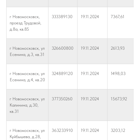
г Новомосковск,
333389130
19.11.2024
7367,61
проезд Трудовой,
д.8а, кв.85
г Новомосковск, ул
326600800
19.11.2024
2613,93
Есенина, д.3, кв.31
г Новомосковск, ул
324889120
19.11.2024
1498,03
Есенина, д.4, кв.20
г Новомосковск, ул
377350260
19.11.2024
15673,92
Калинина, д.30,
кв.31
г Новомосковск, ул
363233910
19.11.2024
3203,12
Куйбышева, д.28,