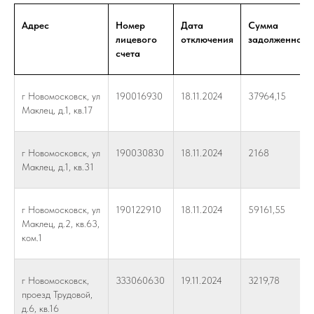
Адрес
Номер
Дата
Сумма
лицевого
отключения
задолженност
счета
г Новомосковск, ул
190016930
18.11.2024
37964,15
Маклец, д.1, кв.17
г Новомосковск, ул
190030830
18.11.2024
2168
Маклец, д.1, кв.31
г Новомосковск, ул
190122910
18.11.2024
59161,55
Маклец, д.2, кв.63,
ком.1
г Новомосковск,
333060630
19.11.2024
3219,78
проезд Трудовой,
д.6, кв.16