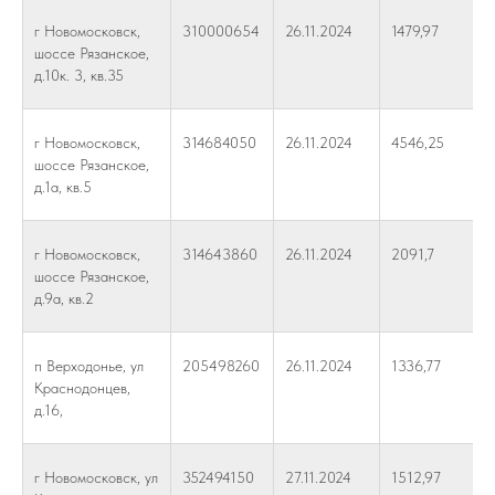
г Новомосковск,
310000654
26.11.2024
1479,97
шоссе Рязанское,
д.10к. 3, кв.35
г Новомосковск,
314684050
26.11.2024
4546,25
шоссе Рязанское,
д.1а, кв.5
г Новомосковск,
314643860
26.11.2024
2091,7
шоссе Рязанское,
д.9а, кв.2
п Верходонье, ул
205498260
26.11.2024
1336,77
Краснодонцев,
д.16,
г Новомосковск, ул
352494150
27.11.2024
1512,97