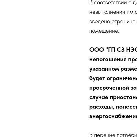
В соответствии с 
невыполнения им о
введено ограничен
помещение.
ООО "ГП СЗ НЭСК
непогашения про
указанном разме
будет ограничен
просроченной за
случае приостан
расходы, понес
энергоснабжения
В перечне потреби