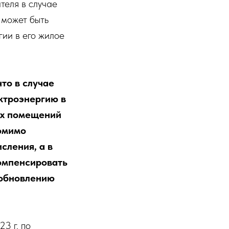
теля в случае
 может быть
ии в его жилое
то в случае
ктроэнергию в
ых помещений
Помимо
сления, а в
омпенсировать
зобновлению
3 г. по