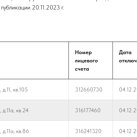
 публикации 20.11.2023 г.
Номер
Дата
лицевого
отключ
счета
д.11, кв.105
312660730
04.12.
д.11а, кв.24
316177460
04.12.
 д.11а, кв.86
316241320
04.12.