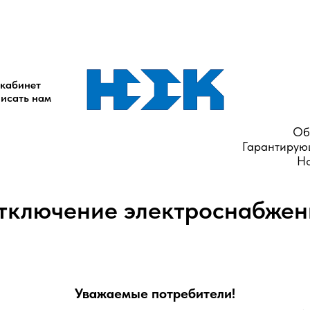
елей: г. Новомосковск, ул. Калинина, д. 15.
+7 (48762) 7-00-51 +7-9
мпании ООО "ПромЭнергоСбыт":
+7 (48762) 6-23-64
(по вопросам ава
кабинет
исать нам
Об
Гарантирую
Но
тключение электроснабжен
Уважаемые потребители!