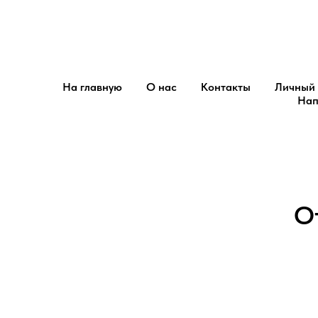
Центр обслуживания потребит
Диспетчерская сетевой ко
На главную
О нас
Контакты
Личный 
Нап
О