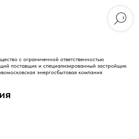
10-167-54-22 +7-910-550-05-50
рийных ситуаций)
щество с ограниченной ответственностью
щий поставщик и специализированный застройщик
вомосковская энергосбытовая компания
ия